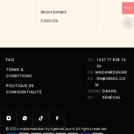
XOF
Short Enfant
5.000
CFA
FAQ
TEL
+221 77 828 74
:
24
TERMS &
EM
MADAMEDAKAR
CONDITIONS
AIL
.SN@GMAIL.CO
:
M
POLITIQUE DE
ADDRE
DAKAR,
CONFIDENTIALITÉ
SS:
SÉNÉGAL
© 2024 madamedakar by AgenceCauris All rights reserved