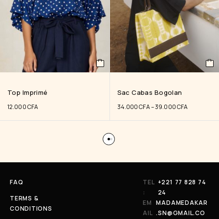
Top Imprimé
Sac Cabas Bogolan
12.000
CFA
34.000
CFA
–
39.000
CFA
FAQ
TEL
+221 77 828 74
:
24
TERMS &
EM
MADAMEDAKAR
CONDITIONS
AIL
.SN@GMAIL.CO