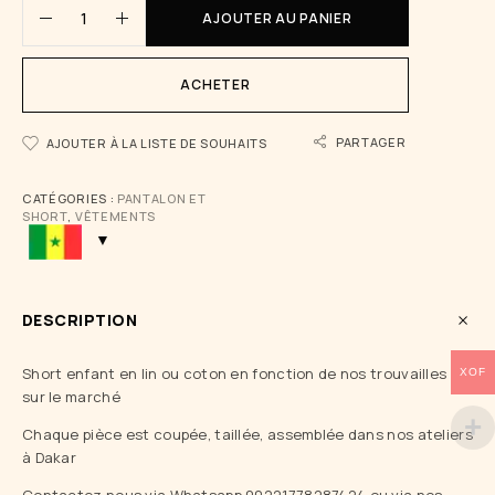
AJOUTER AU PANIER
ACHETER
PARTAGER
AJOUTER À LA LISTE DE SOUHAITS
CATÉGORIES :
PANTALON ET
SHORT
,
VÊTEMENTS
DESCRIPTION
Short enfant en lin ou coton en fonction de nos trouvailles
XOF
sur le marché
Chaque pièce est coupée, taillée, assemblée dans nos ateliers
à Dakar
Contactez nous via Whatsapp 00221778287424 ou via nos