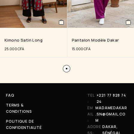
Kimono Satin Long
Pantalon Modèle Dakar
25.000
CFA
15.000
CFA
FAQ
TEL
+221 77 828 74
:
24
TERMS &
EM
MADAMEDAKAR
CONDITIONS
AIL
.SN@GMAIL.CO
:
M
POLITIQUE DE
ADDRE
DAKAR,
CONFIDENTIALITÉ
SS:
SÉNÉGAL