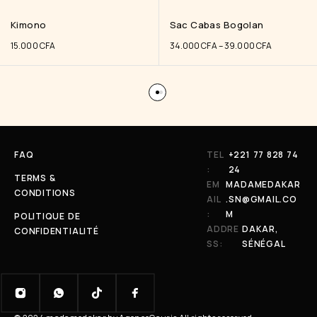
Kimono
Sac Cabas Bogolan
15.000
CFA
34.000
CFA
–
39.000
CFA
FAQ
TEL
+221 77 828 74
:
24
TERMS &
EM
MADAMEDAKAR
CONDITIONS
AIL
.SN@GMAIL.CO
:
M
POLITIQUE DE
ADDRE
DAKAR,
CONFIDENTIALITÉ
SS:
SÉNÉGAL