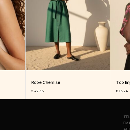
Robe Chemise
Top Im
€
42,56
€
18,24
TEL
EMA
AD