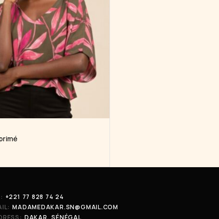
primé
:
+221 77 828 74 24
IL:
MADAMEDAKAR.SN@GMAIL.COM
DRESS:
DAKAR, SÉNÉGAL